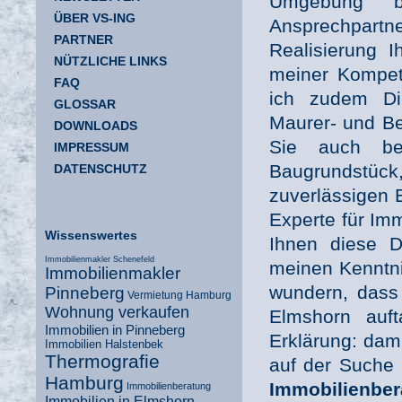
Umgebung bi
ÜBER VS-ING
Ansprechpartn
PARTNER
Realisierung 
NÜTZLICHE LINKS
meiner Kompete
FAQ
ich zudem Dip
GLOSSAR
Maurer- und Be
DOWNLOADS
Sie auch be
IMPRESSUM
Baugrundstück
DATENSCHUTZ
zuverlässigen 
Experte für Im
Wissenswertes
Ihnen diese Di
Immobilienmakler Schenefeld
meinen Kenntni
Immobilienmakler
wundern, dass 
Pinneberg
Vermietung Hamburg
Wohnung verkaufen
Elmshorn auft
Immobilien in Pinneberg
Erklärung: dami
Immobilien Halstenbek
Thermografie
auf der Suche 
Hamburg
Immobilienbe
Immobilienberatung
Immobilien in Elmshorn