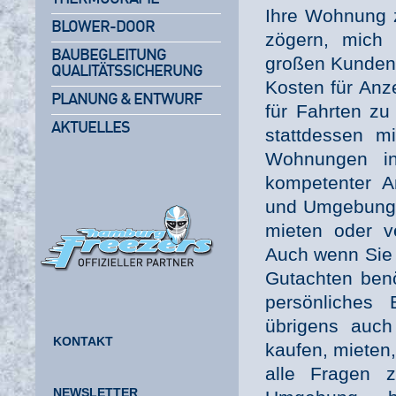
Ihre Wohnung z
BLOWER-DOOR
zögern, mich 
BAUBEGLEITUNG
großen Kundens
QUALITÄTSSICHERUNG
Kosten für Anz
PLANUNG & ENTWURF
für Fahrten zu
AKTUELLES
stattdessen m
Wohnungen i
kompetenter A
und Umgebung. 
mieten oder v
Auch wenn Sie 
Gutachten benö
persönliches 
übrigens auch
KONTAKT
kaufen, mieten
alle Fragen 
NEWSLETTER