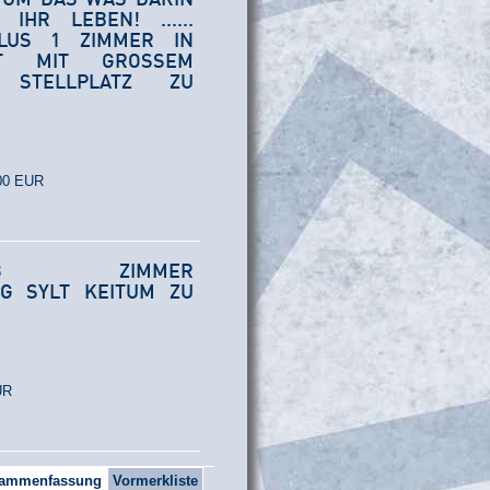
IHR LEBEN! ......
LUS 1 ZIMMER IN
T MIT GROSSEM G
TELLPLATZ ZU V
,00 EUR
3 ZIMMER
G SYLT KEITUM ZU
UR
ammenfassung
Vormerkliste