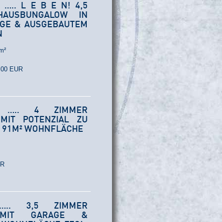
….. L E B E N! 4,5
NHAUSBUNGALOW IN
AGE & AUSGEBAUTEM
N
m²
0,00 EUR
G ….. 4 ZIMMER
MIT POTENZIAL ZU
. 91M² WOHNFLÄCHE
UR
 ….. 3,5 ZIMMER
S MIT GARAGE &