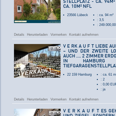
STELLPLATZ - CA. 94M
CA. 10M² NFL
23566 Lübeck
: ca. 94 m²
: 3,5
: 249.000,0
Details
Herunterladen
Vormerken
Kontakt aufnehmen
V E RK A U F T LIEBE A
– UND DER ZWEITE LO
AUCH …. 2 ZIMMER ER
IN HAMBURG 
TIEFGARAGENSTELLPLA
22 159 Hamburg
: ca. 61 m
: 2
: 0,00 EU
: ja
Details
Herunterladen
Vormerken
Kontakt aufnehmen
V E R K A U F T ES G
UND ZIEGEL, SONDERN