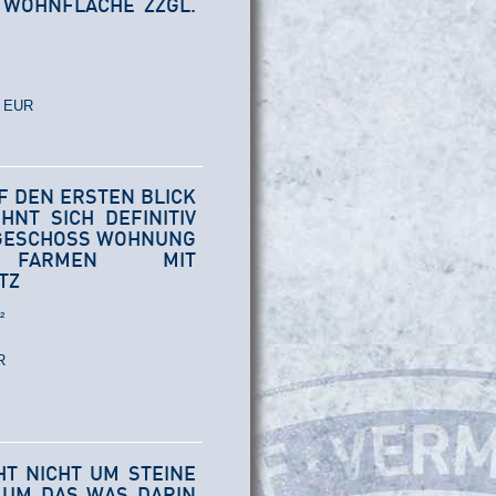
² WOHNFLÄCHE ZZGL.
0 EUR
UF DEN ERSTEN BLICK
HNT SICH DEFINITIV
DGESCHOSS WOHNUNG
FARMEN MIT
TZ
²
R
EHT NICHT UM STEINE
 UM DAS WAS DARIN