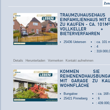
Zus
TRAUMZUHAUSEHAU
EINFAMILIENHAUS MIT
ZU KAUFEN - CA. 101M
VOLLKELLER 
BIETERVERFAHREN
25436 Uetersen
: ca. 101 
: 4
: 319.000
Details
Herunterladen
Vormerken
Kontakt aufnehmen
KOMMEN SIE 
REIHENENDHAUSBUNGAL
MIT GARAGE ZU KAU
WOHNFLÄCHE
Bungalow
: ca. 168
25421 Pinneberg
: 6
: 439.00