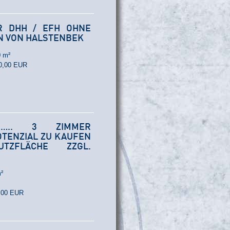
R DHH / EFH OHNE
N VON HALSTENBEK
0 m²
00,00 EUR
 ….. 3 ZIMMER
OTENZIAL ZU KAUFEN
TZFLÄCHE ZZGL.
²
0,00 EUR