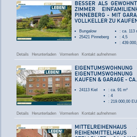
BESSER ALS GEWOHNT 
ZIMMER EINFAMILIE
PINNEBERG - MIT GAR
VOLLKELLER ZU KAUFE
Bungalow
: ca. 113 
25421 Pinneberg
: 4,5
: 439.00
Details
Herunterladen
Vormerken
Kontakt aufnehmen
EIGENTUMSWOHNUN
EIGENTUMSWOHNUNG 
KAUFEN & GARAGE - CA
24113 Kiel
: ca. 91 m²
: 4
: 219.000,00 E
Details
Herunterladen
Vormerken
Kontakt aufnehmen
MITTELREIHENHAUS
REIHENMITTELHAU