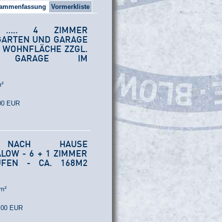
ammenfassung
Vormerkliste
S ….. 4 ZIMMER
 GARTEN UND GARAGE
² WOHNFLÄCHE ZZGL.
+ GARAGE IM
m²
,00 EUR
NACH HAUSE
OW - 6 + 1 ZIMMER
FEN - CA. 168M2
 m²
0,00 EUR