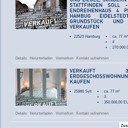
STATTFINDEN SOLL - 
ENDREIHENHAUS 4 P
HAMBUG EIDELSTED
RUNDSTÜCK UND S
ERKAUFEN
22523 Hamburg
: ca. 77 m²
: 4
: 270.000
Details
Herunterladen
Vormerken
Kontakt aufnehmen
VERKAUFT 
ERDGESCHOSSWOHNUN
KAUFEN
25980 Sylt
: ca. 77 m²
: 3
: 350.000,00 E
Details
Herunterladen
Vormerken
Kontakt aufnehmen
Zus