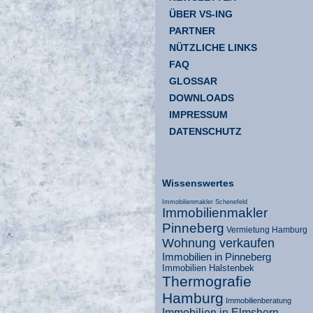
ÜBER VS-ING
PARTNER
NÜTZLICHE LINKS
FAQ
GLOSSAR
DOWNLOADS
IMPRESSUM
DATENSCHUTZ
Wissenswertes
Immobilienmakler Schenefeld
Immobilienmakler
Pinneberg
Vermietung Hamburg
Wohnung verkaufen
Immobilien in Pinneberg
Immobilien Halstenbek
Thermografie
Hamburg
Immobilienberatung
Immobilien in Elmshorn