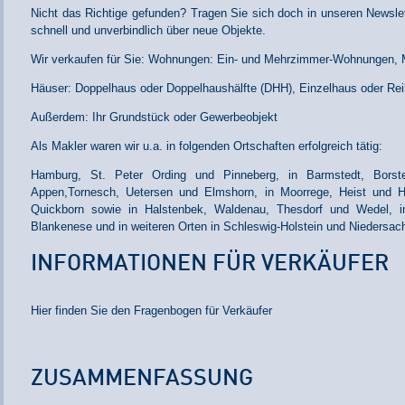
Nicht das Richtige gefunden? Tragen Sie sich doch in unseren Newslett
schnell und unverbindlich über neue Objekte.
Wir verkaufen für Sie: Wohnungen: Ein- und Mehrzimmer-Wohnungen, 
Häuser: Doppelhaus oder Doppelhaushälfte (DHH), Einzelhaus oder Re
Außerdem: Ihr Grundstück oder Gewerbeobjekt
Als Makler waren wir u.a. in folgenden Ortschaften erfolgreich tätig:
Hamburg, St. Peter Ording und Pinneberg, in Barmstedt, Borste
Appen,Tornesch, Uetersen und Elmshorn, in Moorrege, Heist und Ho
Quickborn sowie in Halstenbek, Waldenau, Thesdorf und Wedel, in
Blankenese und in weiteren Orten in Schleswig-Holstein und Niedersac
INFORMATIONEN FÜR VERKÄUFER
Hier finden Sie den Fragenbogen für Verkäufer
ZUSAMMENFASSUNG