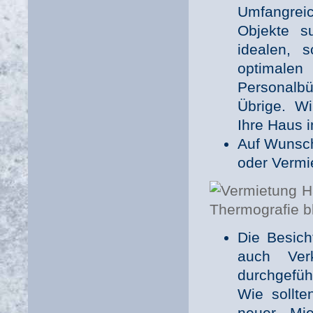
Umfangreic
Objekte s
idealen, 
optimalen 
Personalb
Übrige. Wi
Ihre Haus i
Auf Wunsch 
oder Vermi
Die Besich
auch Verk
durchgefü
Wie sollte
neuer Mie