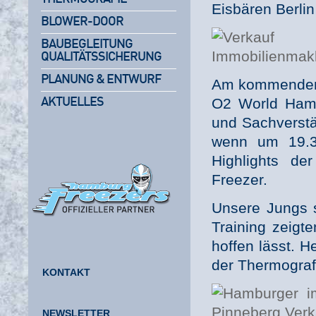
Eisbären Berlin
BLOWER-DOOR
BAUBEGLEITUNG
QUALITÄTSSICHERUNG
PLANUNG & ENTWURF
Am kommenden F
O2 World Hamb
AKTUELLES
und Sachverstä
wenn um 19.30
Highlights de
Freezer.
Unsere Jungs s
Training zeigt
hoffen lässt. H
der Thermograf
KONTAKT
NEWSLETTER