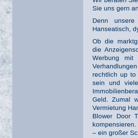
Sie uns gern an
Denn unsere L
Hanseatisch, d
Ob die markt
die Anzeigensc
Werbung mit F
Verhandlunge
rechtlich up t
sein und viel
Immobilienbera
Geld. Zumal w
Vermietung Ha
Blower Door T
kompensieren. 
– ein großer Sch