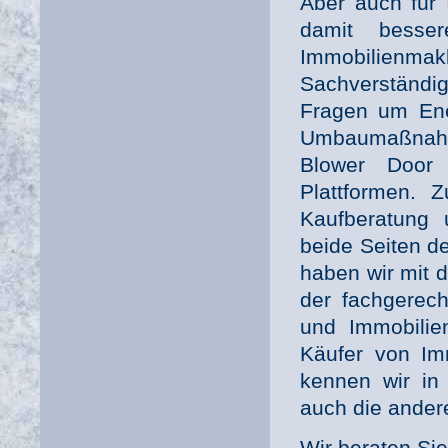
Aber auch für
damit besse
Immobilienmak
Sachverständig
Fragen um Ene
Umbaumaßnahm
Blower Door
Plattformen. 
Kaufberatung 
beide Seiten d
haben wir mit 
der fachgerech
und Immobilie
Käufer von Imm
kennen wir in 
auch die andere
Wir beraten Si