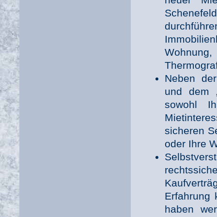
Schenefeld
durchf
Immobilien
Wohnung,
Thermograf
Neben der
und dem „B
sowohl Ih
Mietinteres
sicheren S
oder Ihre 
Selbstvers
rechtssic
Kaufverträ
Erfahrung 
haben wer