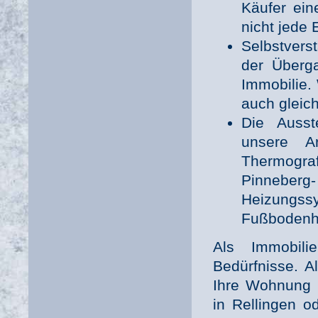
Käufer ein
nicht jede 
Selbstvers
der Überg
Immobilie. 
auch gleic
Die Ausst
unsere Ar
Thermogr
Pinneberg
Heizung
Fußbodenhe
Als Immobil
Bedürfnisse. A
Ihre Wohnung I
in Rellingen o