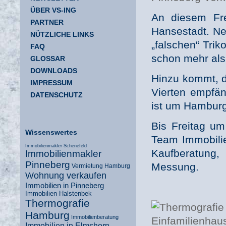
ÜBER VS-ING
An diesem Fre
PARTNER
Hansestadt. Ne
NÜTZLICHE LINKS
„falschen“ Trik
FAQ
schon mehr als
GLOSSAR
DOWNLOADS
Hinzu kommt, da
IMPRESSUM
Vierten empfän
DATENSCHUTZ
ist um Hamburg
Bis Freitag u
Wissenswertes
Team Immobili
Immobilienmakler Schenefeld
Kaufberatung
Immobilienmakler
Pinneberg
Messung.
Vermietung Hamburg
Wohnung verkaufen
Immobilien in Pinneberg
Immobilien Halstenbek
Thermografie
Hamburg
Immobilienberatung
Immobilien in Elmshorn