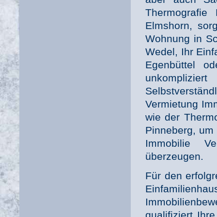
Thermografie
Elmshorn, sorg
Wohnung in Sche
Wedel, Ihr Einf
Egenbüttel od
unkomplizi
Selbstverständ
Vermietung Imm
wie der Therm
Pinneberg, um I
Immobilie V
überzeugen.
Für den erfolg
Einfamilienh
Immobilienbew
qualifiziert Ih