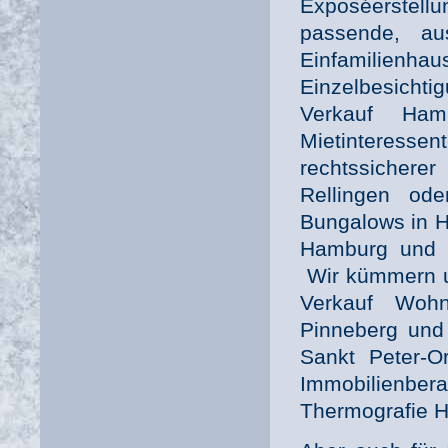
Exposéerstell
passende, au
Einfamilienh
Einzelbesicht
Verkauf Hamb
Mietinteres
rechtssichere
Rellingen od
Bungalows in H
Hamburg und a
Wir kümmern un
Verkauf Woh
Pinneberg und 
Sankt Peter-O
Immobilienber
Thermografie H