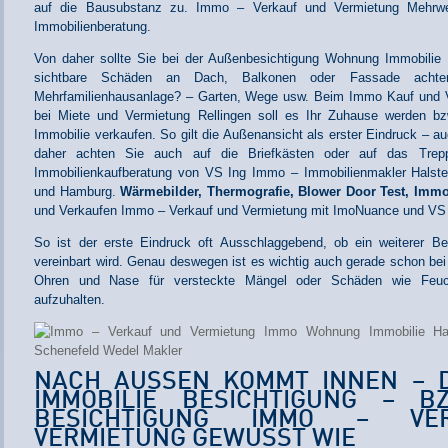
auf die Bausubstanz zu. Immo – Verkauf und Vermietung Mehrwe
Immobilienberatung.
Von daher sollte Sie bei der Außenbesichtigung Wohnung Immobilie
sichtbare Schäden an Dach, Balkonen oder Fassade achte
Mehrfamilienhausanlage? – Garten, Wege usw. Beim Immo Kauf und V
bei Miete und Vermietung Rellingen soll es Ihr Zuhause werden b
Immobilie verkaufen. So gilt die Außenansicht als erster Eindruck – a
daher achten Sie auch auf die Briefkästen oder auf das Trep
Immobilienkaufberatung von VS Ing Immo – Immobilienmakler Halste
und Hamburg.
Wärmebilder, Thermografie, Blower Door Test, Imm
und Verkaufen Immo – Verkauf und Vermietung mit ImoNuance und VS I
So ist der erste Eindruck oft Ausschlaggebend, ob ein weiterer Be
vereinbart wird. Genau deswegen ist es wichtig auch gerade schon be
Ohren und Nase für versteckte Mängel oder Schäden wie Feuch
aufzuhalten.
NACH AUSSEN KOMMT INNEN – D
MMOBILIE BESICHTIGUNG – BZW
ESICHTIGUNG IMMO – VER
ERMIETUNG GEWUSST WIE