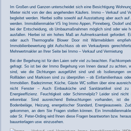
Im Großen und Ganzen unterscheidet sich eine Besichtigung Wohnun
Mieter nicht von der des angehenden Käufers. Immo – Verkauf und Ver
begleitet werden. Hierbei sollte sowohl auf Ausstattung aber auch auf
werden. Immobilienmakler VS Ing Immo Appen, Pinneberg, Osdorf un
bei der Entscheidung, ob Umbaumaßnahmen möglich sind oder wie h
ausfallen. Hierbei ist ein hohes Maß an Aufmerksamkeit gefordert. E
oder auch Thermografie Blower Door mit Wärmebildern empfieh
Immobilienbewertung gibt Aufschluss ob ein Verkaufpreis gerechtfertig
Mehrwertmakler an Ihrer Seite bei Immo – Verkauf und Vermietung
Bei der Begehung ist für den Laien sehr viel zu beachten. Fachkompe
gefragt. So ist bei der Immo Begehung von Innen darauf zu achten, w
sind, wie die Dichtungen ausgeführt sind und ob Isolierungen ord
Rollläden und Markisen sind zu überprüfen – ob Einfamilienhaus o
Immobilien. Badezimmer, Küche, Gäste WC sollten über eine ausreich
nicht Fenster – Auch Einbauküche und Sanitärartikel sind zu
Energieeffizienz. Feuchtigkeit oder Schimmelpilz? Leider sind nicht
erkennbar. Sind ausreichend Beleuchtungen vorhanden, ist die 
Bodenbeläge, Heizung, energetischer Standard, Energieausweis. Zu
gekommen, an dem Sie Fragen stellen können. Ein Immobilienmakle
oder St. Peter-Ording wird Ihnen diese Fragen beantworten bzw. herau
bauunterlagen usw. einzusehen.