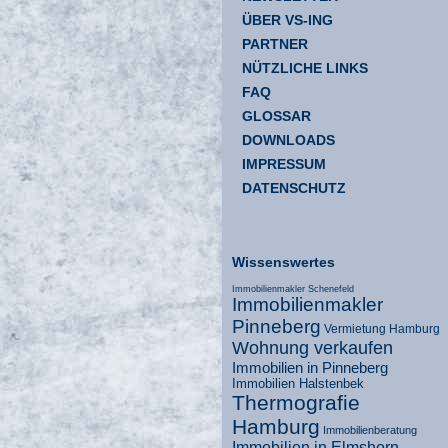
ÜBER VS-ING
PARTNER
NÜTZLICHE LINKS
FAQ
GLOSSAR
DOWNLOADS
IMPRESSUM
DATENSCHUTZ
Wissenswertes
Immobilienmakler Schenefeld
Immobilienmakler
Pinneberg
Vermietung Hamburg
Wohnung verkaufen
Immobilien in Pinneberg
Immobilien Halstenbek
Thermografie
Hamburg
Immobilienberatung
Immobilien in Elmshorn