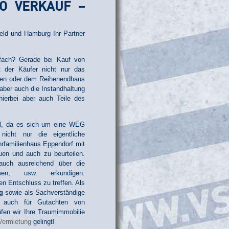
MO VERKAUF –
eld und Hamburg Ihr Partner
fach? Gerade bei Kauf von
 der Käufer nicht nur das
hen oder dem Reihenendhaus
aber auch die Instandhaltung
hierbei aber auch Teile des
all, da es sich um eine WEG
nicht nur die eigentliche
familienhaus Eppendorf mit
en und auch zu beurteilen.
auch ausreichend über die
ahmen, usw. erkundigen.
en Entschluss zu treffen. Als
g
sowie als Sachverständige
er auch für Gutachten von
fen wir Ihre Traumimmobilie
Vermietung
gelingt!