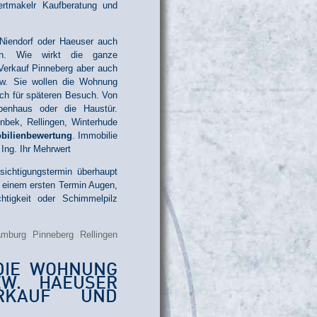
rtmakelr Kaufberatung und
 Niendorf oder Haeuser auch
n. Wie wirkt die ganze
erkauf Pinneberg aber auch
zw. Sie wollen die Wohnung
uch für späteren Besuch. Von
penhaus oder die Haustür.
nbek, Rellingen, Winterhude
obilienbewertung
. Immobilie
ng. Ihr Mehrwert
sichtigungstermin überhaupt
i einem ersten Termin Augen,
tigkeit oder Schimmelpilz
IE WOHNUNG I
. HAEUSER B
KAUF UND V