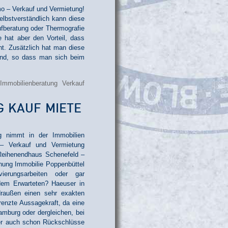
mo – Verkauf und Vermietung!
lbstverständlich kann diese
ufberatung oder Thermografie
 hat aber den Vorteil, dass
ht. Zusätzlich hat man diese
nd, so dass man sich beim
G KAUF MIETE
g nimmt in der Immobilien
 – Verkauf und Vermietung
 Reihenendhaus Schenefeld –
hnung Immobilie Poppenbüttel
ierungsarbeiten oder gar
 dem Erwarteten? Haeuser in
außen einen sehr exakten
renzte Aussagekraft, da eine
mburg oder dergleichen, bei
er auch schon Rückschlüsse