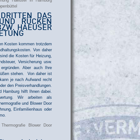
DRITTEN DAS
RUND RÜCKEN
BZW. HAEUSER
IETUNG
ssen Kosten kommen trotzdem
ndhaltungskosten. Von daher
 sind die Kosten für Heizung,
dsteuer, Versicherung usw.
ergründen. Aber auch Ihre
Füßen stehen. Von daher ist
 kann je nach Aufwand recht
 oder den Preisverhandlungen.
 Hamburg hilft Ihnen dabei.
ertung. Wir arbeiten als
hermografie und Blower Door
hnung, Einfamilienhaus oder
mmo.