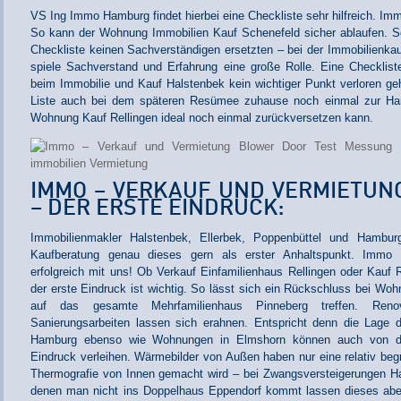
VS Ing Immo Hamburg findet hierbei eine Checkliste sehr hilfreich. Im
So kann der Wohnung Immobilien Kauf Schenefeld sicher ablaufen. Se
Checkliste keinen Sachverständigen ersetzten – bei der Immobilienka
spiele Sachverstand und Erfahrung eine große Rolle. Eine Checkliste
beim Immobilie und Kauf Halstenbek kein wichtiger Punkt verloren ge
Liste auch bei dem späteren Resümee zuhause noch einmal zur Ha
Wohnung Kauf Rellingen ideal noch einmal zurückversetzen kann.
IMMO – VERKAUF UND VERMIETUN
– DER ERSTE EINDRUCK:
Immobilienmakler Halstenbek, Ellerbek, Poppenbüttel und Hambur
Kaufberatung genau dieses gern als erster Anhaltspunkt. Immo
erfolgreich mit uns! Ob Verkauf Einfamilienhaus Rellingen oder Kauf
der erste Eindruck ist wichtig. So lässt sich ein Rückschluss bei Wo
auf das gesamte Mehrfamilienhaus Pinneberg treffen. Renov
Sanierungsarbeiten lassen sich erahnen. Entspricht denn die Lage
Hamburg ebenso wie Wohnungen in Elmshorn können auch von dr
Eindruck verleihen. Wärmebilder von Außen haben nur eine relativ beg
Thermografie von Innen gemacht wird – bei Zwangsversteigerungen Ha
denen man nicht ins Doppelhaus Eppendorf kommt lassen dieses ab