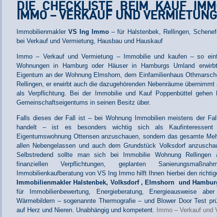
DIE CHECKLISTE BEIM KAUF IM
IMMO – VERKAUF UND VERMIETUNG
Immobilienmakler
VS Ing Immo
– für Halstenbek, Rellingen, Schenef
bei Verkauf und Vermietung, Hausbau und Hauskauf
Immo – Verkauf und Vermietung – Immobilie und kaufen – so ein
Wohnungen in Hamburg oder Häuser in Hamburgs Umland erwirbt
Eigentum an der Wohnung Elmshorn, dem Einfamilienhaus Othmarsc
Rellingen, er erwirbt auch die dazugehörenden Nebenräume übernimmt 
als Verpflichtung. Bei der Immobilie und Kauf Poppenbüttel gehen 
Gemeinschaftseigentums in seinen Besitz über.
Falls dieses der Fall ist – bei Wohnung Immobilien meistens der F
handelt – ist es besonders wichtig sich als Kaufinteressent 
Eigentumswohnung Ottensen anzuschauen, sondern das gesamte Mehr
allen Nebengelassen und auch dem Grundstück Volksdorf anzuschau
Selbstredend sollte man sich bei Immobilie Wohnung Rellingen 
finanziellen Verpflichtungen, geplanten Sanierungsmaßn
Immobilienkaufberatung von VS Ing Immo hilft Ihnen hierbei den richtig
Immobilienmakler Halstenbek, Volksdorf , Elmshorn und Hambur
für Immobilienbewertung, Energieberatung, Energieausweise ab
Wärmebildern – sogenannte Thermografie – und Blower Door Test prü
auf Herz und Nieren. Unabhängig und kompetent.
Immo – Verkauf und 