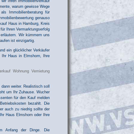
 wir Ihren Immobilienverkauf
gumente, warum gewisse Wege
als Immobilienberatung für
Immobilienbewertung genauso
kauf Haus in Hamburg, Kreis
 für Ihren Vermarktungserfolg
 erläutern. Wir kümmern uns
ufen ist einzigartig.
und ein glücklicher Verkäufer
 Ihr Haus in Elmshorn, Ihre
dann weiter. Realistisch soll
 geht um Ihr Zuhause. Wucher
essenten für den Kauf melden
Betriebskosten bezahlt. Die
r auch zu niedrig sollte der
 Ihr Haus Elmshorn oder Ihre
 am Anfang der Dinge. Die