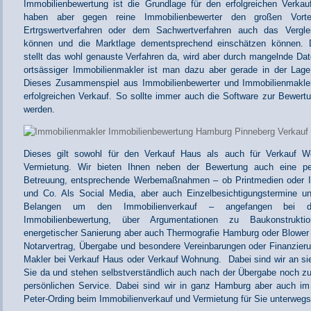
Immobilienbewertung ist die Grundlage für den erfolgreichen Verkau
haben aber gegen reine Immobilienbewerter den großen Vort
Ertrgswertverfahren oder dem Sachwertverfahren auch das Verglei
können und die Marktlage dementsprechend einschätzen können. D
stellt das wohl genauste Verfahren da, wird aber durch mangelnde Dat
ortsässiger Immobilienmakler ist man dazu aber gerade in der Lag
Dieses Zusammenspiel aus Immobilienbewerter und Immobilienmakler 
erfolgreichen Verkauf. So sollte immer auch die Software zur Bewertun
werden.
Dieses gilt sowohl für den Verkauf Haus als auch für Verkauf W
Vermietung. Wir bieten Ihnen neben der Bewertung auch eine per
Betreuung, entsprechende Werbemaßnahmen – ob Printmedien oder I
und Co. Als Social Media, aber auch Einzelbesichtigungstermine u
Belangen um den Immobilienverkauf – angefangen bei 
Immobilienbewertung, über Argumentationen zu Baukonstrukt
energetischer Sanierung aber auch Thermografie Hamburg oder Blowe
Notarvertrag, Übergabe und besondere Vereinbarungen oder Finanzieru
Makler bei Verkauf Haus oder Verkauf Wohnung. Dabei sind wir an si
Sie da und stehen selbstverständlich auch nach der Übergabe noch z
persönlichen Service. Dabei sind wir in ganz Hamburg aber auch i
Peter-Ording beim Immobilienverkauf und Vermietung für Sie unterwegs