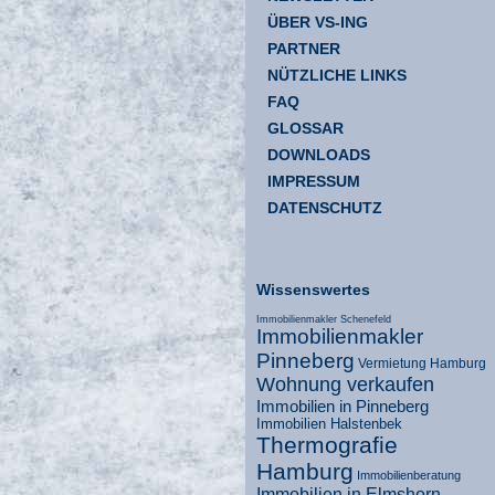
ÜBER VS-ING
PARTNER
NÜTZLICHE LINKS
FAQ
GLOSSAR
DOWNLOADS
IMPRESSUM
DATENSCHUTZ
Wissenswertes
Immobilienmakler Schenefeld
Immobilienmakler
Pinneberg
Vermietung Hamburg
Wohnung verkaufen
Immobilien in Pinneberg
Immobilien Halstenbek
Thermografie
Hamburg
Immobilienberatung
Immobilien in Elmshorn