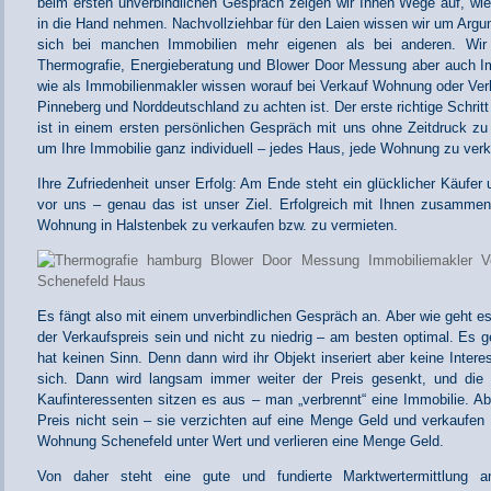
beim ersten unverbindlichen Gespräch zeigen wir Ihnen Wege auf, wie
in die Hand nehmen. Nachvollziehbar für den Laien wissen wir um Ar
sich bei manchen Immobilien mehr eigenen als bei anderen. Wir 
Thermografie, Energieberatung und Blower Door Messung aber auch 
wie als Immobilienmakler wissen worauf bei Verkauf Wohnung oder Ver
Pinneberg und Norddeutschland zu achten ist. Der erste richtige Schritt
ist in einem ersten persönlichen Gespräch mit uns ohne Zeitdruck zu
um Ihre Immobilie ganz individuell – jedes Haus, jede Wohnung zu verka
Ihre Zufriedenheit unser Erfolg: Am Ende steht ein glücklicher Käufer 
vor uns – genau das ist unser Ziel. Erfolgreich mit Ihnen zusammen
Wohnung in Halstenbek zu verkaufen bzw. zu vermieten.
Es fängt also mit einem unverbindlichen Gespräch an. Aber wie geht es 
der Verkaufspreis sein und nicht zu niedrig – am besten optimal. Es
hat keinen Sinn. Denn dann wird ihr Objekt inseriert aber keine Inter
sich. Dann wird langsam immer weiter der Preis gesenkt, und die 
Kaufinteressenten sitzen es aus – man „verbrennt“ eine Immobilie. Abe
Preis nicht sein – sie verzichten auf eine Menge Geld und verkaufen
Wohnung Schenefeld unter Wert und verlieren eine Menge Geld.
Von daher steht eine gute und fundierte Marktwertermittlung