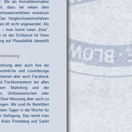
f. Wir als Immobilienmakler
eil, dass wir neben dem
chswertverfahren einsetzen
as Vergleichswertverfahren
en oft nicht angewendet. Als
e – man kennt seien „Kiez“.
ist der Schlüssel für Ihren
g auf Plausibilität überprüft
ohnung aber auch füre die
sönliche und zuverlässige
nternet aber auch Facebook
nd Fachkompetenz bei allen
dem Marketing und der
ion, Umbauwünschen oder
r Door Messung aber auch zu
ngen. Wir sind Ihr MehrWert
eben Tagen in der Woche für
ur Verfügung. Das nennt man
m Kreis Pinneberg und Sankt
.