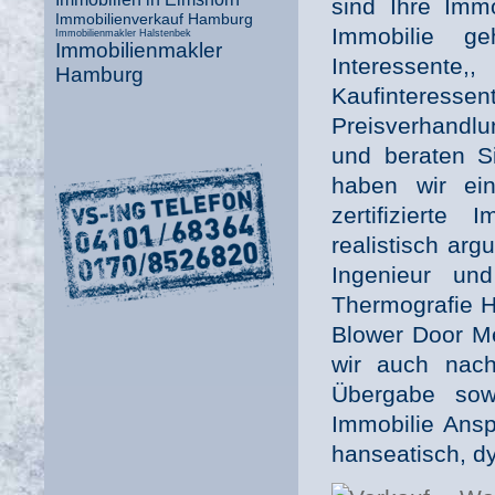
sind Ihre Imm
Immobilienverkauf Hamburg
Immobilie g
Immobilienmakler Halstenbek
Immobilienmakler
Interessent
Hamburg
Kaufintere
Preisverhandl
und beraten S
haben wir ein
zertifizierte
realistisch ar
Ingenieur un
Thermografie H
Blower Door Me
wir auch nac
Übergabe sow
Immobilie Ansp
hanseatisch, d