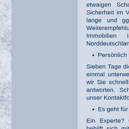
etwaigen Sch
Sicherheit im V
lange und gg
Weiterempfehlu
Immobilien
Norddeutschlan
Persönlich 
Sieben Tage di
einmal unterw
wir Sie schnel
antworten. S
unser Kontaktfo
Es geht fü
Ein Experte?
behilft sich m