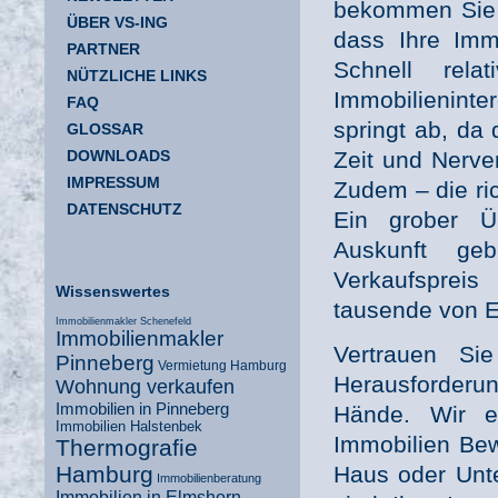
bekommen Sie a
ÜBER VS-ING
dass Ihre Immo
PARTNER
Schnell rel
NÜTZLICHE LINKS
Immobilienint
FAQ
springt ab, da 
GLOSSAR
DOWNLOADS
Zeit und Nerve
IMPRESSUM
Zudem – die ri
DATENSCHUTZ
Ein grober Üb
Auskunft ge
Verkaufsprei
Wissenswertes
tausende von E
Immobilienmakler Schenefeld
Immobilienmakler
Vertrauen Si
Pinneberg
Vermietung Hamburg
Herausforderun
Wohnung verkaufen
Immobilien in Pinneberg
Hände. Wir er
Immobilien Halstenbek
Immobilien Be
Thermografie
Haus oder Unte
Hamburg
Immobilienberatung
Immobilien in Elmshorn