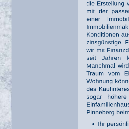
die Erstellung
mit der passe
einer Immobi
Immobilienm
Konditionen aus
zinsgünstige F
wir mit Finanz
seit Jahren 
Manchmal wird 
Traum vom Ei
Wohnung können
des Kaufinteres
sogar höhere 
Einfamilienha
Pinneberg bei
Ihr persönl