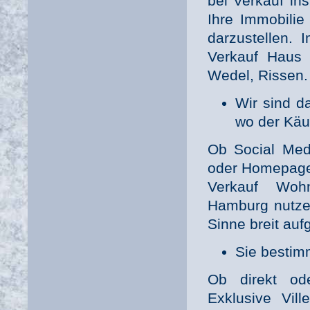
bei Verkauf in
Ihre Immobilie
darzustellen. 
Verkauf Haus 
Wedel, Rissen.
Wir sind da
wo der Käuf
Ob Social Medi
oder Homepag
Verkauf Woh
Hamburg nutzen
Sinne breit aufg
Sie bestim
Ob direkt od
Exklusive Vil