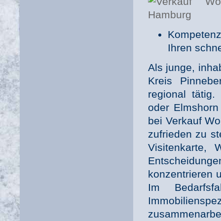
Kompetenz,
Ihren schn
Als junge, inh
Kreis Pinnebe
regional tätig
oder Elmshorn 
bei Verkauf Wo
zufrieden zu st
Visitenkarte,
Entscheidun
konzentrieren 
Im Bedarfsf
Immobilienspez
zusammenarbei