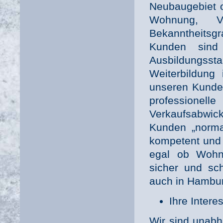
Neubaugebiet 
Wohnung, V
Bekanntheitsg
Kunden sind 
Ausbildungss
Weiterbildung 
unseren Kunde
profession
Verkaufsabwic
Kunden „normal
kompetent und 
egal ob Wohnu
sicher und sch
auch in Hambu
Ihre Intere
Wir sind unabh