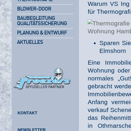
Warum VS Ing 
BLOWER-DOOR
für Thermograf
BAUBEGLEITUNG
QUALITÄTSSICHERUNG
PLANUNG & ENTWURF
Sparen Sie
AKTUELLES
Elmshorn
Eine Immobili
Wohnung oder 
normales „Gut
gebracht werde
Immobilienbewe
Anfang vermei
verkauf Schene
KONTAKT
das Reihenmit
in Othmarsch
NEWSLETTER