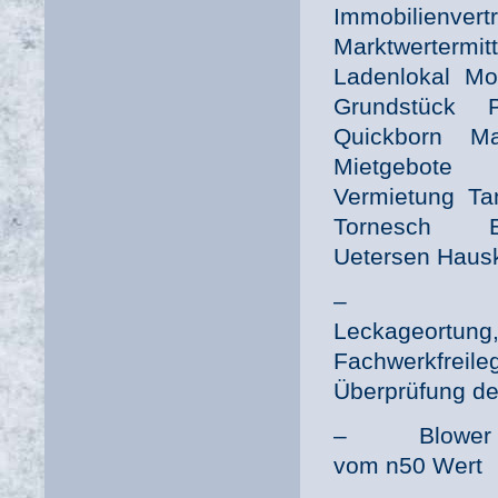
Immobilienve
Marktwerter
Ladenlokal Mo
Grundstück 
Quickborn Mak
Mietgebote 
Vermietung Ta
Tornesch Ei
Uetersen Haus
– Zertifiz
Leckageortun
Fachwerkfre
Überprüfung de
– Blower Door
vom n50 Wert