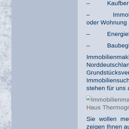
– Kaufberatun
– Immobilien
oder Wohnung
– Energieber
– Baubegleit
Immobilienma
Norddeutsc
Grundstück
Immobiliensu
stehen für uns 
Sie wollen me
zeigen Ihnen au