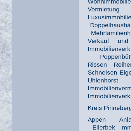
Wohnimmobi
Vermietung 
Luxusimmobili
Doppelhaushäl
Mehrfamilienh
Verkauf und
Immobilienver
Poppenbüt
Rissen Reih
Schnelsen Eig
Uhlenhor
Immobilien
Immobilienverk
Kreis Pinneber
Appen Anlag
Ellerbek Imm