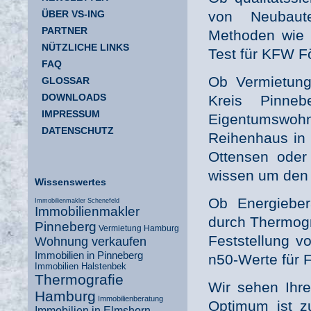
ÜBER VS-ING
von Neubaut
PARTNER
Methoden wie 
NÜTZLICHE LINKS
Test für KFW Fö
FAQ
Ob Vermietung
GLOSSAR
DOWNLOADS
Kreis Pinne
IMPRESSUM
Eigentumswohn
DATENSCHUTZ
Reihenhaus in 
Ottensen oder
wissen um den 
Wissenswertes
Ob Energieber
Immobilienmakler Schenefeld
Immobilienmakler
durch Thermog
Pinneberg
Vermietung Hamburg
Feststellung v
Wohnung verkaufen
Immobilien in Pinneberg
n50-Werte für 
Immobilien Halstenbek
Thermografie
Wir sehen Ihre
Hamburg
Immobilienberatung
Optimum ist z
Immobilien in Elmshorn