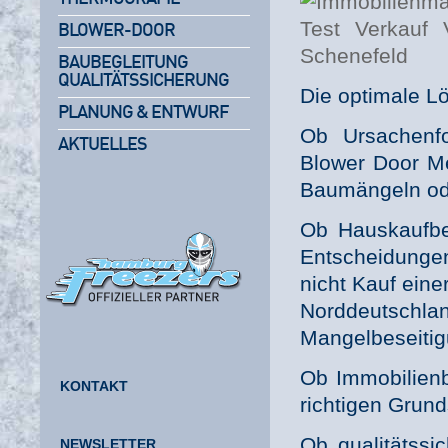
BLOWER-DOOR
BAUBEGLEITUNG
QUALITÄTSSICHERUNG
Die optimale Lö
PLANUNG & ENTWURF
Ob Ursachenf
AKTUELLES
Blower Door M
Baumängeln od
Ob Hauskaufbe
Entscheidunge
nicht Kauf eine
Norddeutschl
Mangelbeseitigu
Ob Immobilienb
KONTAKT
richtigen Grun
Ob qualitätssi
NEWSLETTER