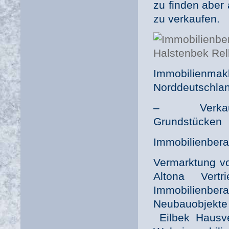
zu finden aber
zu verkaufen.
Immobilienm
Norddeutschla
– Verkauf u
Grundstücken
Immobilienber
Vermarktung vo
Altona Vert
Immobilienb
Neubauobjekte
Eilbek Hausv