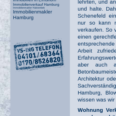
lehrten, und a
Immobilienverkauf Hamburg
und halte. Dah
Immobilienmakler Halstenbek
Immobilienmakler
Schenefeld ei
Hamburg
nur so kann m
verkaufen. So v
einen gerechtfe
entsprechende
Arbeit zufrie
Erfahrungswer
aber auch 
Betonbaumeis
Architektur od
Sachverständi
Hamburg, Blo
wissen was wir
Wohnung Verk