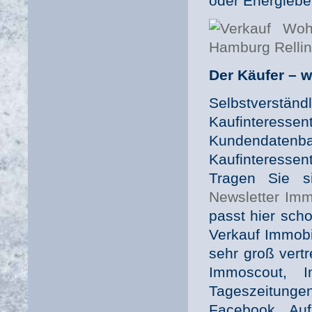
oder Energieber
Der Käufer – wi
Selbstverstän
Kaufintere
Kundendatenb
Kaufinteresse
Tragen Sie 
Newsletter Imm
passt hier sch
Verkauf Immobili
sehr groß vert
Immoscout, 
Tageszeitung
Facebook. Auf