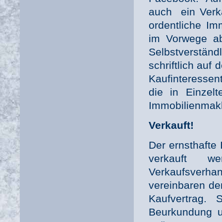
auch ein Verk
ordentliche I
im Vorwege ab
Selbstverstän
schriftlich au
Kaufinteressen
die in Einzelt
Immobilienmakl
Verkauft!
Der ernsthafte 
verkauft 
Verkaufsverh
vereinbaren de
Kaufvertrag. 
Beurkundung u