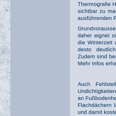
Thermografie H
sichtbar zu ma
ausführenden F
Grundvorausse
daher eignet s
die Winterzeit 
desto deutlic
Zudem sind bes
Mehr Infos erha
Auch Fehlste
Undichtigkeite
an Fußbodenhei
Flachdächern l
und damit koste