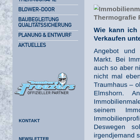
BLOWER-DOOR
BAUBEGLEITUNG
QUALITÄTSSICHERUNG
Wie kann ich
PLANUNG & ENTWURF
Verkaufen unt
AKTUELLES
Angebot und 
Markt. Bei Imm
auch so aber ni
nicht mal eben
Traumhaus – ob
Elmshorn. A
Immobilienmale
seinem Immo
Immobilienpro
KONTAKT
Deswegen sol
irgendjemand se
NEWSLETTER