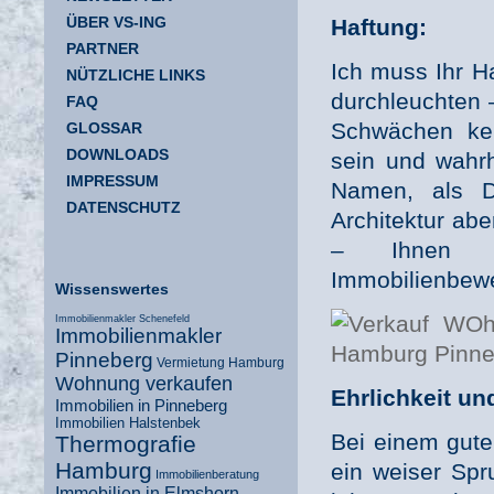
ÜBER VS-ING
Haftung:
PARTNER
Ich muss Ihr H
NÜTZLICHE LINKS
durchleuchten 
FAQ
Schwächen ke
GLOSSAR
DOWNLOADS
sein und wahrh
IMPRESSUM
Namen, als Di
DATENSCHUTZ
Architektur abe
– Ihnen ge
Immobilienbewer
Wissenswertes
Immobilienmakler Schenefeld
Immobilienmakler
Pinneberg
Vermietung Hamburg
Wohnung verkaufen
Ehrlichkeit un
Immobilien in Pinneberg
Immobilien Halstenbek
Bei einem gute
Thermografie
Hamburg
ein weiser Spr
Immobilienberatung
Immobilien in Elmshorn