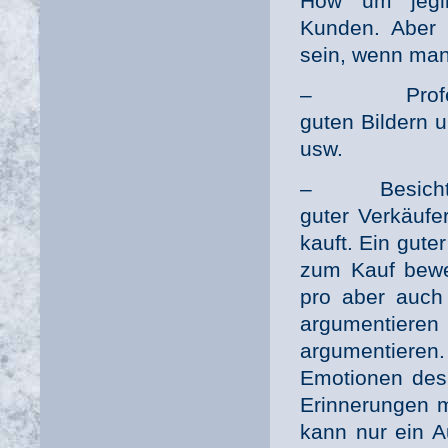
How um jegli
Kunden. Aber 
sein, wenn man
– Profession
guten Bildern 
usw.
– Besichtigun
guter Verkäufe
kauft. Ein gute
zum Kauf bewe
pro aber auch
argumentie
argumentieren.
Emotionen des 
Erinnerungen m
kann nur ein 