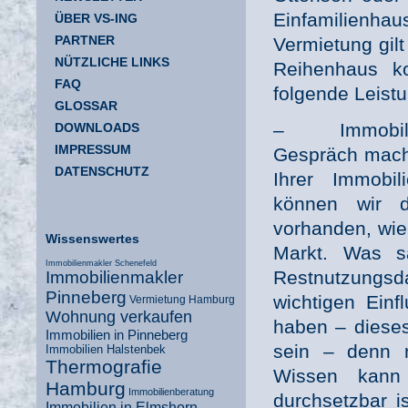
Einfamilienha
ÜBER VS-ING
PARTNER
Vermietung gilt
NÜTZLICHE LINKS
Reihenhaus ko
FAQ
folgende Leistu
GLOSSAR
– Immobilienb
DOWNLOADS
IMPRESSUM
Gespräch mache
DATENSCHUTZ
Ihrer Immobil
können wir d
vorhanden, wie 
Wissenswertes
Markt. Was sa
Immobilienmakler Schenefeld
Restnutzungsda
Immobilienmakler
Pinneberg
wichtigen Einf
Vermietung Hamburg
Wohnung verkaufen
haben – dieses 
Immobilien in Pinneberg
sein – denn n
Immobilien Halstenbek
Thermografie
Wissen kann 
Hamburg
Immobilienberatung
durchsetzbar 
Immobilien in Elmshorn