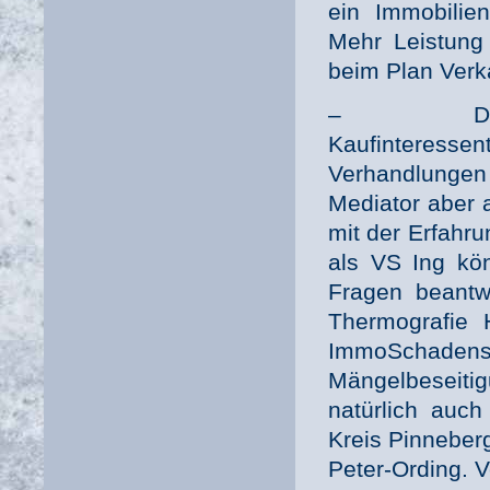
ein Immobilie
Mehr Leistung 
beim Plan Ver
– Die Immo
Kaufinteressen
Verhandlungen
Mediator aber 
mit der Erfahru
als VS Ing kön
Fragen beantw
Thermografie 
ImmoSchade
Mängelbeseiti
natürlich auc
Kreis Pinneber
Peter-Ording. 