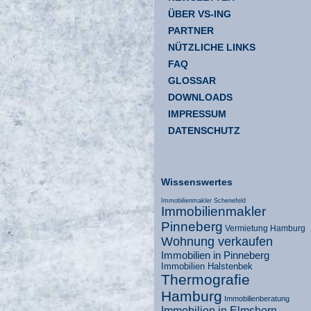
ÜBER VS-ING
PARTNER
NÜTZLICHE LINKS
FAQ
GLOSSAR
DOWNLOADS
IMPRESSUM
DATENSCHUTZ
Wissenswertes
Immobilienmakler Schenefeld
Immobilienmakler
Pinneberg
Vermietung Hamburg
Wohnung verkaufen
Immobilien in Pinneberg
Immobilien Halstenbek
Thermografie
Hamburg
Immobilienberatung
Immobilien in Elmshorn