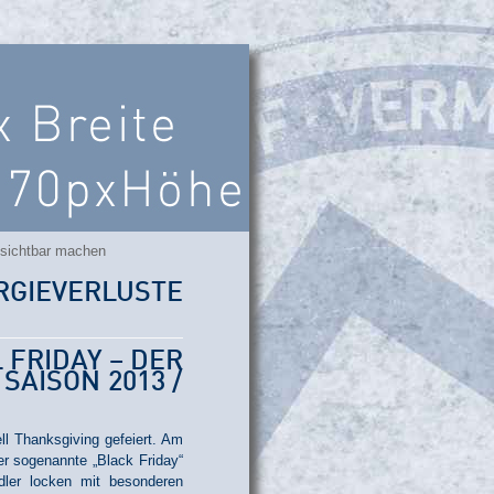
 sichtbar machen
GIEVERLUSTE
 FRIDAY – DER
SAISON 2013 /
l Thanksgiving gefeiert. Am
er sogenannte „Black Friday“
dler locken mit besonderen