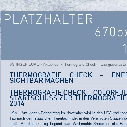
VS-INGENIEURE
>
Aktuelles
> Thermografie Check – Energieverluste
THERMOGRAFIE CHECK – ENER
SICHTBAR MACHEN
THERMOGRAFIE CHECK – COLORFUL
STARTSCHUSS ZUR THERMOGRAFIE 
2014
USA – Am vierten Donnerstag im November wird in den USA traditionel
Tag nach dem staatlichen Feiertag findet in den Vereinigten Staaten d
statt. Mit diesem Tag beginnt das Weihnachts-Shopping, alle Hän