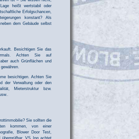
age heißt wertstabil oder
tschaftliche Erfolgschancen,
teigerungen konstant? Als
ge neben dem Gebäude selbst
kauft. Besichtigen Sie das
hrmals. Achten Sie auf
n aber auch Grünflächen und
t gewähren.
me besichtigen. Achten Sie
nd der Verwaltung oder den
tät, Mieterstruktur bzw.
usw..
ottimmobilie? Sie sollten die
ten kommen, von einer
ografie, Blower Door Test,
 überprüfbar. VS Ing achtet