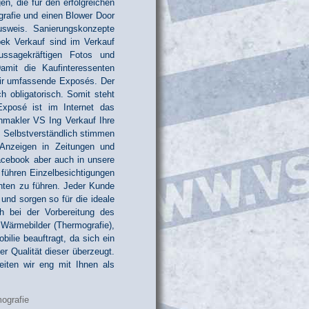
en, die für den erfolgreichen
grafie und einen Blower Door
usweis. Sanierungskonzepte
bek Verkauf sind im Verkauf
ussagekräftigen Fotos und
mit die Kaufinteressenten
wir umfassende Exposés. Der
h obligatorisch. Somit steht
Exposé ist im Internet das
enmakler VS Ing Verkauf Ihre
 Selbstverständlich stimmen
Anzeigen in Zeitungen und
acebook aber auch in unsere
führen Einzelbesichtigungen
nten zu führen. Jeder Kunde
 und sorgen so für die ideale
ch bei der Vorbereitung des
 Wärmebilder (Thermografie),
lie beauftragt, da sich ein
er Qualität dieser überzeugt.
eiten wir eng mit Ihnen als