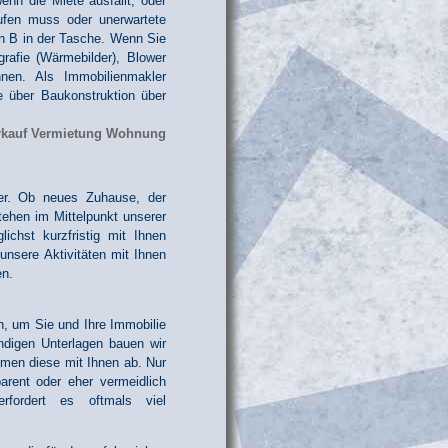
nn die Miete ausfällt, oder
aufen muss oder unerwartete
n B in der Tasche. Wenn Sie
rafie (Wärmebilder), Blower
nen. Als Immobilienmakler
 über Baukonstruktion über
ler. Ob neues Zuhause, der
ehen im Mittelpunkt unserer
ichst kurzfristig mit Ihnen
unsere Aktivitäten mit Ihnen
en.
ch, um Sie und Ihre Immobilie
ndigen Unterlagen bauen wir
mmen diese mit Ihnen ab. Nur
arent oder eher vermeidlich
rfordert es oftmals viel
.